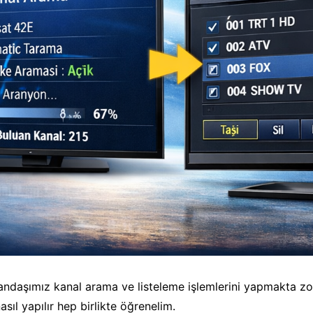
ndaşımız kanal arama ve listeleme işlemlerini yapmakta zor
sıl yapılır hep birlikte öğrenelim.