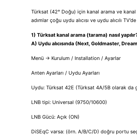
Türksat (42° Doğu) için kanal arama ve kanal 
adımlar çoğu uydu alıcısı ve uydu alıcılı TV’de ç
1) Türksat kanal arama (tarama) nasıl yapılır
A) Uydu alıcısında (Next, Goldmaster, Dreams
Menü → Kurulum / Installation / Ayarlar
Anten Ayarları / Uydu Ayarları
Uydu: Türksat 42E (Türksat 4A/5B olarak da g
LNB tipi: Universal (9750/10600)
LNB Gücü: Açık (ON)
DiSEqC varsa: (örn. A/B/C/D) doğru portu se