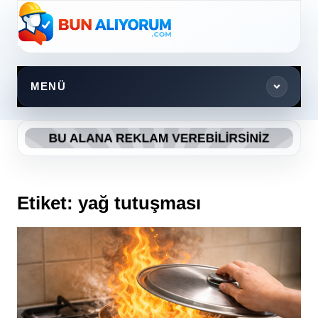
Skip
to
content
MENÜ
Etiket:
yağ tutuşması