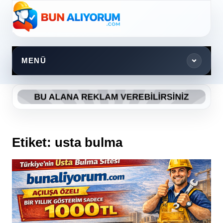
Skip
to
content
MENÜ
Etiket:
usta bulma