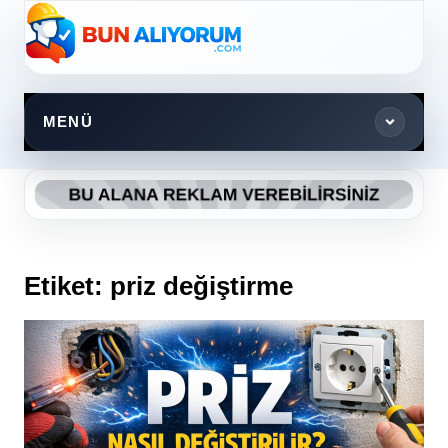
Skip
to
content
MENÜ
Etiket:
priz değiştirme